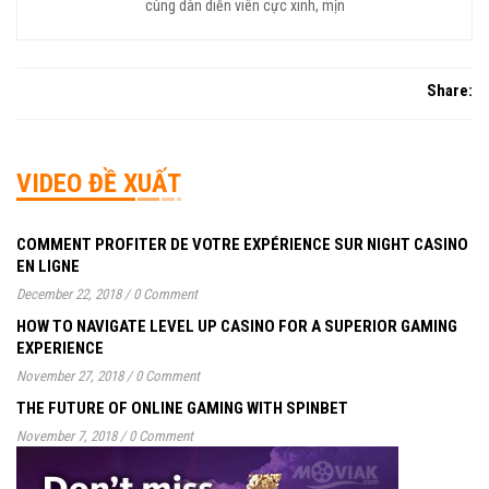
cùng dàn diễn viên cực xinh, mịn
Share:
VIDEO ĐỀ XUẤT
COMMENT PROFITER DE VOTRE EXPÉRIENCE SUR NIGHT CASINO
EN LIGNE
December 22, 2018
/
0 Comment
HOW TO NAVIGATE LEVEL UP CASINO FOR A SUPERIOR GAMING
EXPERIENCE
November 27, 2018
/
0 Comment
THE FUTURE OF ONLINE GAMING WITH SPINBET
November 7, 2018
/
0 Comment