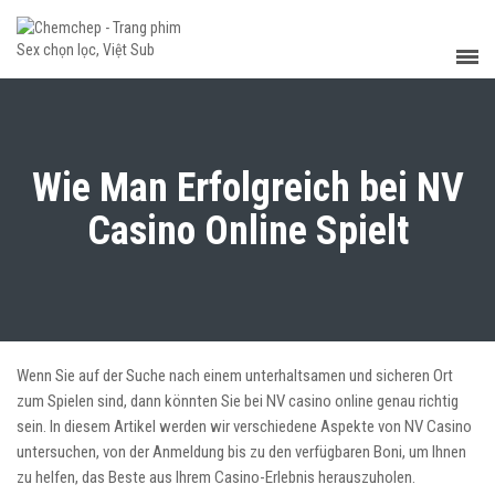
Wie Man Erfolgreich bei NV
Casino Online Spielt
Wenn Sie auf der Suche nach einem unterhaltsamen und sicheren Ort
zum Spielen sind, dann könnten Sie bei
NV casino online
genau richtig
sein. In diesem Artikel werden wir verschiedene Aspekte von NV Casino
untersuchen, von der Anmeldung bis zu den verfügbaren Boni, um Ihnen
zu helfen, das Beste aus Ihrem Casino-Erlebnis herauszuholen.