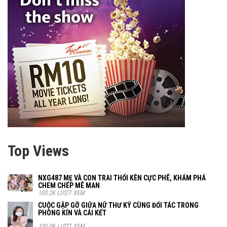
Top Views
NXG487 MẸ VÀ CON TRAI THỔI KÈN CỰC PHÊ, KHÁM PHÁ
CHEM CHÉP MÊ MAN
100.2K LƯỢT XEM
CUỘC GẶP GỠ GIỮA NỮ THƯ KÝ CÙNG ĐỐI TÁC TRONG
PHÒNG KÍN VÀ CÁI KẾT
100.0K LƯỢT XEM