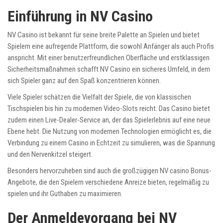
Einführung in NV Casino
NV Casino ist bekannt für seine breite Palette an Spielen und bietet
Spielern eine aufregende Plattform, die sowohl Anfänger als auch Profis
anspricht. Mit einer benutzerfreundlichen Oberfläche und erstklassigen
Sicherheitsmaßnahmen schafft NV Casino ein sicheres Umfeld, in dem
sich Spieler ganz auf den Spaß konzentrieren können.
Viele Spieler schätzen die Vielfalt der Spiele, die von klassischen
Tischspielen bis hin zu modernen Video-Slots reicht. Das Casino bietet
zudem einen Live-Dealer-Service an, der das Spielerlebnis auf eine neue
Ebene hebt. Die Nutzung von modernen Technologien ermöglicht es, die
Verbindung zu einem Casino in Echtzeit zu simulieren, was die Spannung
und den Nervenkitzel steigert.
Besonders hervorzuheben sind auch die großzügigen NV casino Bonus-
Angebote, die den Spielern verschiedene Anreize bieten, regelmäßig zu
spielen und ihr Guthaben zu maximieren.
Der Anmeldevorgang bei NV