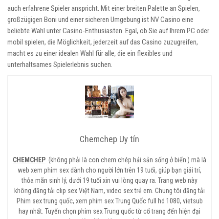
auch erfahrene Spieler anspricht. Mit einer breiten Palette an Spielen,
großzügigen Boni und einer sicheren Umgebung ist NV Casino eine
beliebte Wahl unter Casino-Enthusiasten. Egal, ob Sie auf Ihrem PC oder
mobil spielen, die Möglichkeit, jederzeit auf das Casino zuzugreifen,
macht es zu einer idealen Wahl für alle, die ein flexibles und
unterhaltsames Spielerlebnis suchen.
Chemchep Uy tín
CHEMCHEP
(không phải là con chem chép hải sản sống ở biển ) mà là
web xem phim sex dành cho người lớn trên 19 tuổi, giúp bạn giải trí,
thỏa mãn sinh lý, dưới 19 tuổi xin vui lòng quay ra. Trang web này
không đăng tải clip sex Việt Nam, video sex trẻ em. Chung tôi đăng tải
Phim sex trung quốc, xem phim sex Trung Quốc full hd 1080, vietsub
hay nhất. Tuyển chọn phim sex Trung quốc từ cổ trang đến hiện đại