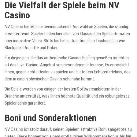
Die Vielfalt der Spiele beim NV
Casino
NV Casino bietet eine beeindruckende Auswahl an Spielen, die ständig
erweitert wird. Spieler finden hier alles von klassischen Spielautomaten
über innovative Video-Slots bis hin zu traditionellen Tischspielen wie
Blackjack, Roulette und Poker.
Für diejenigen, die das authentische Casino-Feeling genießen möchten,
ist das Live-Casino-Angebot von besonderem Interesse. Es ermöglicht
Ihnen, gegen echte Dealer zu spielen und bietet ein Echtzeiterlebnis, das
dem in einem physischen Casino sehr nahe kommt.
Die Spiele werden von einigen der besten Softwareanbietern in der
Branche unterstützt, was Ihnen höchste Qualität und ein reibungsloses
Spielerlebnis garantiert.
Boni und Sonderaktionen
NV Casino ist stolz darauf, seinen Spielern attraktive Bonusangebote zu
bieten. Diese können von einem großzügigen Willkommensbonus bis hin