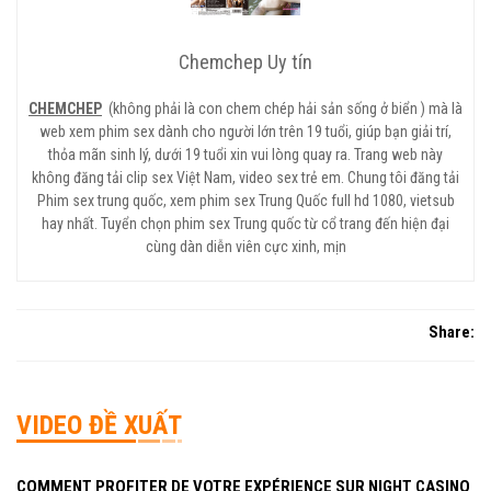
Chemchep Uy tín
CHEMCHEP
(không phải là con chem chép hải sản sống ở biển ) mà là
web xem phim sex dành cho người lớn trên 19 tuổi, giúp bạn giải trí,
thỏa mãn sinh lý, dưới 19 tuổi xin vui lòng quay ra. Trang web này
không đăng tải clip sex Việt Nam, video sex trẻ em. Chung tôi đăng tải
Phim sex trung quốc, xem phim sex Trung Quốc full hd 1080, vietsub
hay nhất. Tuyển chọn phim sex Trung quốc từ cổ trang đến hiện đại
cùng dàn diễn viên cực xinh, mịn
Share:
VIDEO ĐỀ XUẤT
COMMENT PROFITER DE VOTRE EXPÉRIENCE SUR NIGHT CASINO