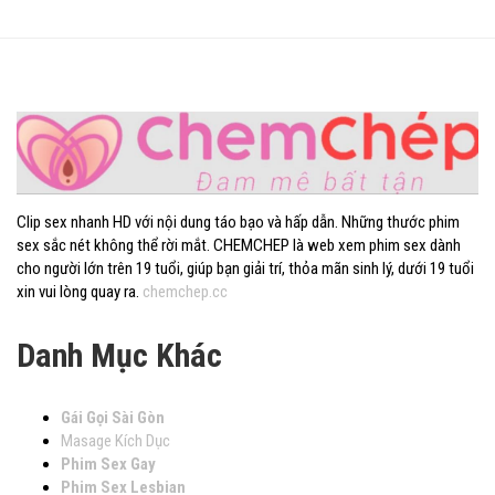
Clip sex nhanh HD với nội dung táo bạo và hấp dẫn. Những thước phim
sex sắc nét không thể rời mắt. CHEMCHEP là web xem phim sex dành
cho người lớn trên 19 tuổi, giúp bạn giải trí, thỏa mãn sinh lý, dưới 19 tuổi
xin vui lòng quay ra.
chemchep.cc
Danh Mục Khác
Gái Gọi Sài Gòn
Masage Kích Dục
Phim Sex Gay
Phim Sex Lesbian