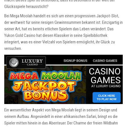
macht dieses Spiel so besonders, dass es besonders in der Welt der
Glücksspiele heraussticht?
Bei Mega Moolah handelt es sich um einen progressiven Jackpot-Slot,
der weltweit für seine riesigen Gewinnsummen bekannt ist. Einzigartig in
seiner Art, hat es bereits etlichen Spielern das Leben verändert. Das
Yukon Gold Casino hat diesen Klassiker in seine Spielbibliothek
integriert, was es einer Vielzahl von Spielern ermöglicht, ihr Glück zu
versuchen.
Ein wesentlicher Aspekt von Mega Moolah liegt in seinem Design und
seinem Aufbau. Angesiedelt in einer afrikanischen Safari, bringt es die
Spieler mitten hinein in das Abenteuer. Der Charme der freien Wildbahn